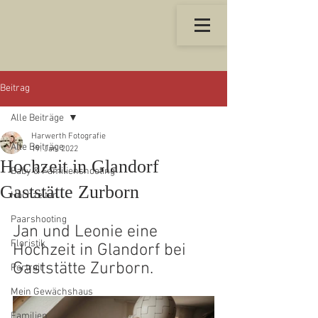
Beitrag
Alle Beiträge
Harwerth Fotografie
Alle Beiträge
19. Jan. 2022
Hochzeit in Glandorf
Baby & Familienshooting
Gaststätte Zurborn
Hochzeiten
Paarshooting
Jan und Leonie eine 
Floristik
Hochzeit in Glandorf bei 
Gaststätte Zurborn.
Portrait
Mein Gewächshaus
Familien