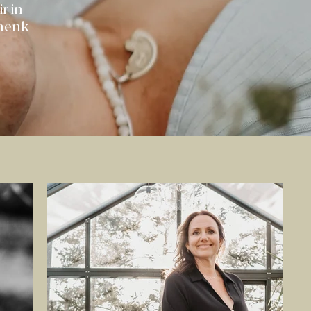
r in
chenk