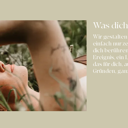
Was dich
Wir gestalten 
einfach nur z
dich berühren.
Ereignis, ein 
das für dich,
Gründen, ganz