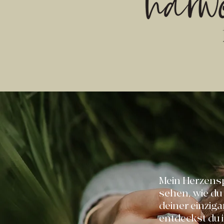
Mein Herzensp
sehen, wie du 
deiner einziga
entdeckst du i