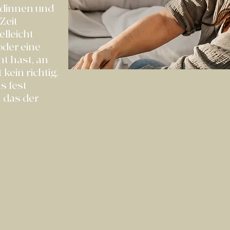
dinnen und
Zeit
elleicht
oder eine
cht hast, an
t kein richtig.
s fest
t das der