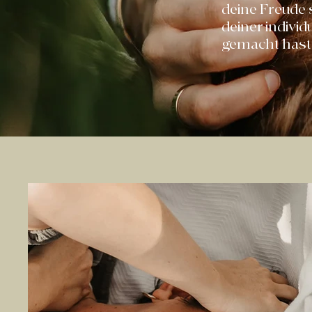
deine Freude s
deiner indivi
gemacht hast