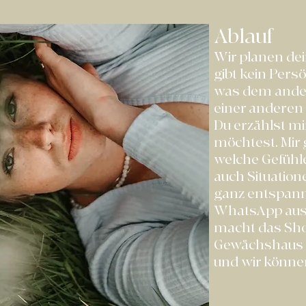
Ablauf
Wir planen de
gibt kein Persö
was dem ander
einer anderen
Du erzählst mi
möchtest. Mir 
welche Gefühle 
auch Situation
ganz entspann
WhatsApp aus.
macht das Sho
Gewächshaus s
und wir könne