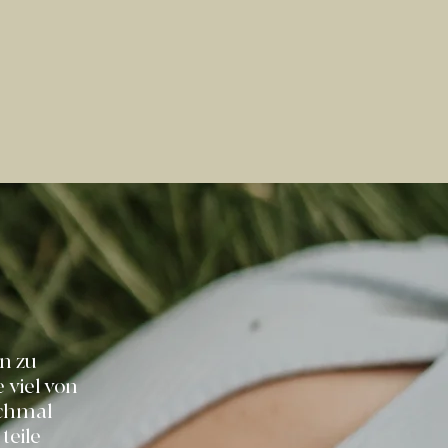
n zu
 viel von
nchmal
teile