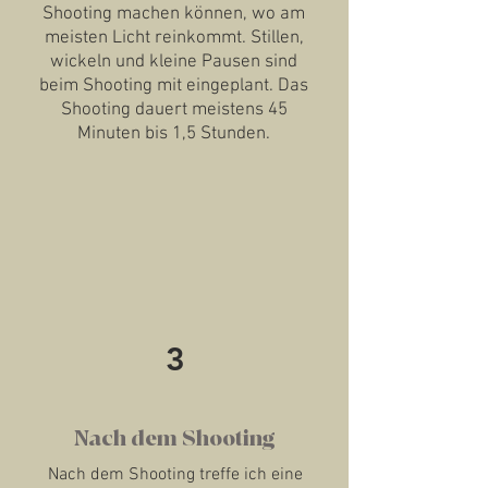
Shooting machen können, wo am
meisten Licht reinkommt. Stillen,
wickeln und kleine Pausen sind
beim Shooting mit eingeplant. Das
Shooting dauert meistens 45
Minuten bis 1,5 Stunden.
3
Nach dem Shooting
Nach dem Shooting treffe ich eine