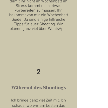
damit ihr nicht im Wochenbett im
Stress kommt noch etwas
vorbereiten zu müssen. Ihr
bekommt von mir ein Wochenbett
Guide. Da sind einige hilfreiche
Tipps für euer Shooting. Wir
planen ganz viel über WhatsApp .
2
Während des Shootings
Ich bringe ganz viel Zeit mit. Ich
schaue, wo wir am besten das